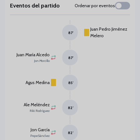
Eventos del partido
Ordenar por eventos
Juan Pedro Jiménez
87
’
Melero
Juan María Alcedo
87
’
Jon Morcillo
Agus Medina
85
’
Ale Meléndez
82
’
Riki Rodríguez
Jon García
82
’
Pepe Sánchez