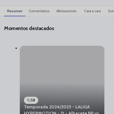
Resumen
Comentarios
Alineaciones
Cara a cara
Est
Momentos destacados
58
Temporada 2024/2025 - LALIGA
HYPERMOTION - 31 - Albacete BP vs