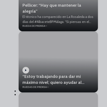
Pellicer: “Hay que mantener la
alegría”
El técnico ha comparecido en La Rosaleda a dos
días del #AlbaceteBPMálaga. “Si piensas en el
RUEDA DE PRENSA
después, vas con el freno de mano”, afirmó,
reseñando que “quedan 36 puntos y vamos a
trabajar en sumar los máximos posibles”.
“Estoy trabajando para dar mi
máximo nivel; quiero ayudar al
RUEDAS DE PRENSA
equipo”