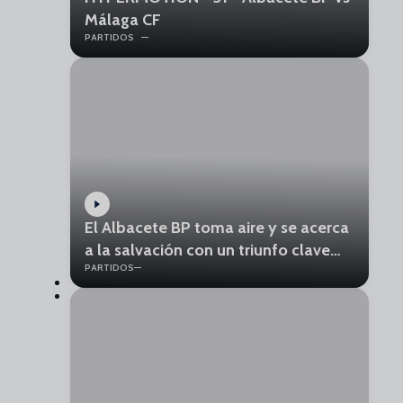
Málaga CF
PARTIDOS
El Albacete BP toma aire y se acerca
a la salvación con un triunfo clave
PARTIDOS
ante el Málaga CF