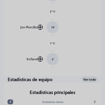
-
2
0
Jon Morcillo
19
’
-
1
0
Kofane
2
’
Estadísticas de equipo
Ver todo
Estadísticas principales
3
2
Ocasiones claras
Ocasiones claras:Albacete BP 3 versus Málaga CF 2