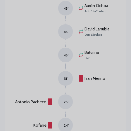
Aarón Ochoa
45
’
Antoñito Cordero
David Larrubia
45
’
Dani Sánchez
Baturina
45
’
Dioni
Izan Merino
31
’
Antonio Pacheco
25
’
Kofane
24
’