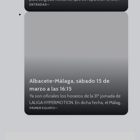
ENTRADAS
peñas y abonados. Debido a la alta demanda, su
compra se realizará a través de un sorteo.
Albacete-Málaga, sábado 15 de
marzo a las 16:15
Ya son oficiales los horarios de la 31ª jornada de
LALIGA HYPERMOTION. En dicha fecha, el Málaga
PRIMER EQUIPO
CF se medirá a domicilio al Albacete Balompié.