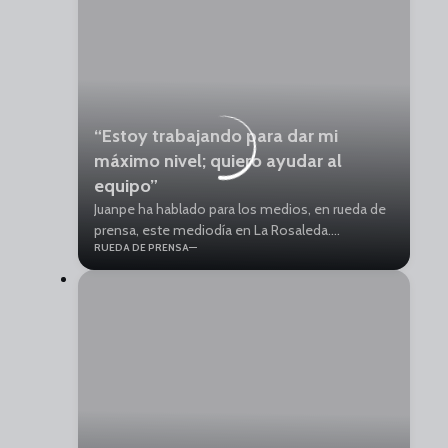
“Estoy trabajando para dar mi
máximo nivel; quiero ayudar al
equipo”
Juanpe ha hablado para los medios, en rueda de
prensa, este mediodía en La Rosaleda.
RUEDA DE PRENSA
“Tenemos una gran plantilla, somos una familia”,
declaró el centrocampista jerezano.