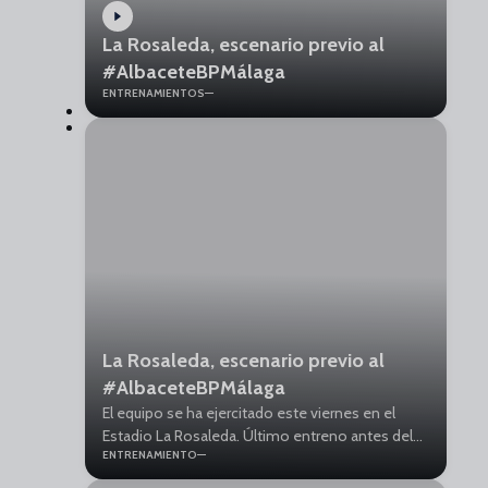
La Rosaleda, escenario previo al
#AlbaceteBPMálaga
ENTRENAMIENTOS
La Rosaleda, escenario previo al
#AlbaceteBPMálaga
El equipo se ha ejercitado este viernes en el
Estadio La Rosaleda. Último entreno antes del
ENTRENAMIENTO
encuentro de mañana en el Carlos Belmonte
frente al Albacete Balompié.