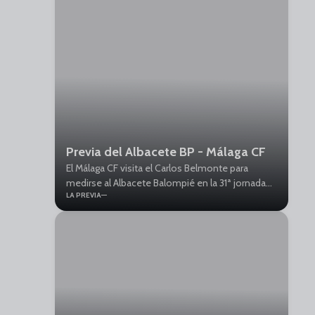
Previa del Albacete BP - Málaga CF
El Málaga CF visita el Carlos Belmonte para
medirse al Albacete Balompié en la 31ª jornada
LA PREVIA
liguera. El partido dará comienzo este sábado a
partir de las 16:15 horas de la tarde.