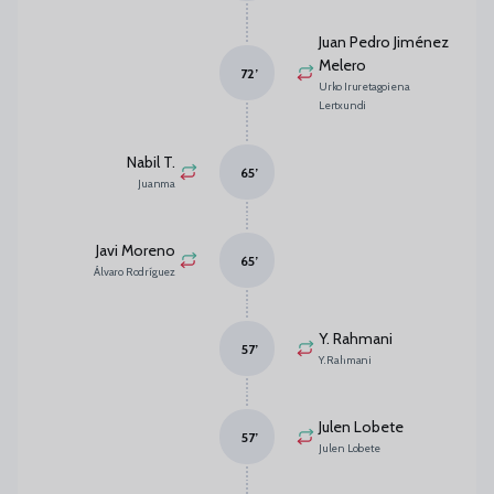
Juan Pedro Jiménez
Melero
72
’
Urko Iruretagoiena
Lertxundi
Nabil T.
65
’
Juanma
Javi Moreno
65
’
Álvaro Rodríguez
Y. Rahmani
57
’
Y. Rahmani
Julen Lobete
57
’
Julen Lobete