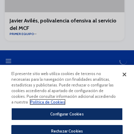
Javier Avilés, polivalencia ofensiva al servicio
del MCF
PRIMER EQUIPO
El presente sitio web utiliza cookies de terceros no
necesarias para la navegación con finalidades analíticas,
CANAL ÉTICO
estadísticas y publicitarias. Puede rechazar o configurar las
cookies accediendo al apartado de configuración de
cookies. Puede consultar información adicional accediendo
a nuestra
Política de Cookies
Configurar Cookies
Aviso Legal Y Condiciones De Uso
Política De Privacidad
Rechazar Cookies