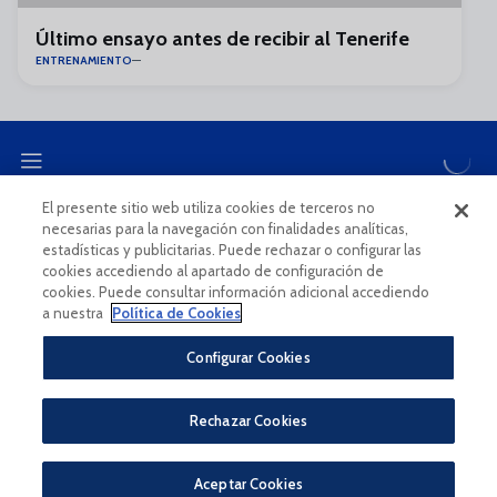
Último ensayo antes de recibir al Tenerife
ENTRENAMIENTO
El presente sitio web utiliza cookies de terceros no
necesarias para la navegación con finalidades analíticas,
CANAL ÉTICO
estadísticas y publicitarias. Puede rechazar o configurar las
cookies accediendo al apartado de configuración de
cookies. Puede consultar información adicional accediendo
a nuestra
Política de Cookies
Configurar Cookies
Aviso Legal Y Condiciones De Uso
Política De Privacidad
Rechazar Cookies
Política De Cookies
CONDICIONES GENERALES PARA LA COMPRA DE ENTRADAS ONLINE
PÀGINA OFICIAL © MÁLAGA CF 2023
Aceptar Cookies