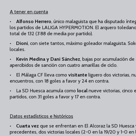
A tener en cuenta
•
Alfonso Herrero
, único malaguista que ha disputado ínt
los partidos de LALIGA HYPERMOTION. El arquero toledano 
total de 132 (3’88 de media por partido).
•
Dioni
, con siete tantos, máximo goleador malaguista. Soko
locales.
•
Kevin Medina y Dani Sánchez
, bajas por acumulación de
apercibidos de sanción con cuatro amarillas de ciclo.
• El Málaga CF lleva como
visitante
liguero dos victorias, 
encuentros, con 18 goles a favor y 24 en contra.
• La SD Huesca acumula como
local
nueve victorias, cinco
partidos, con 31 goles a favor y 17 en contra.
Datos estadísticos e históricos
•
Cuarta vez
que se enfrentan en El Alcoraz la SD Huesca 
precedentes, dos victorias locales (2-0 en la 19/20 y 1-0 en