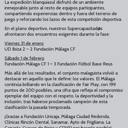
La expedición blanquiazul disfrutó de un ambiente
inmejorable junto al resto de equipos participantes,
compartiendo experiencias dentro y fuera del terreno de
juego y reforzando los lazos de esta competición deportiva.
En el plano deportivo, nuestros Supercapacitad@s
afrontaron dos encuentros exigentes durante la fase:
Viernes 31 de enero
UD Ibiza 2 – 2 Fundación Málaga CF
Sábado 1 de febrero
Fundación Málaga CF 1 – 3 Fundación Fútbol Base Reus
Más allá de los resultados, el conjunto malaguista volvió a
destacar en aquello que le define: los valores. El Málaga
continúa brillando en la clasificación de Fair Play, con 199
puntos de 200 posibles, una cifra que refleja el compromiso
ejemplar del equipo con el respeto, la deportividad y la
inclusión, tras haberse proclamado campeón de esta
clasificación la pasada temporada.
¡Gracias a Fundación Unicaja, Málaga Ciudad Redonda,
Clínicas Rincón Dental, Sanamar, Ayto de Frigiliana, La
Canasta, Cuevas de Nerja y COVEI por hacerlo posible!