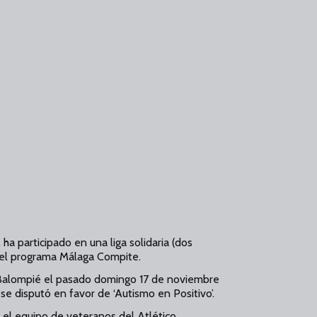
a participado en una liga solidaria (dos
 del programa Málaga Compite.
s Balompié el pasado domingo 17 de noviembre
e disputó en favor de ‘Autismo en Positivo’.
 el equipo de veteranos del Atlético