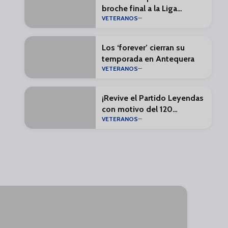
broche final a la Liga
VETERANOS
Solidaria
Los ‘forever’ cierran su
temporada en Antequera
VETERANOS
¡Revive el Partido Leyendas
con motivo del 120
VETERANOS
aniversario del fútbol en
Málaga!