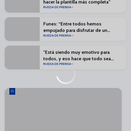
hacer la plantilla más completa”
RUEDA DE PRENSA
Funes: “Entre todos hemos
empujado para disfrutar de un
RUEDA DE PRENSA
Málaga en Primera”
"Está siendo muy emotivo para
todos, y eso hace que todo sea
RUEDA DE PRENSA
especial"