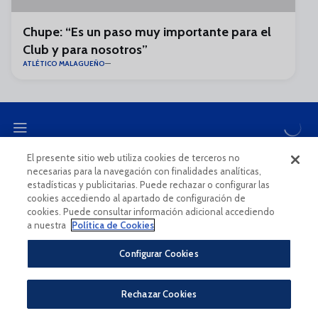
Chupe: “Es un paso muy importante para el
Club y para nosotros”
ATLÉTICO MALAGUEÑO
El presente sitio web utiliza cookies de terceros no
necesarias para la navegación con finalidades analíticas,
CANAL ÉTICO
estadísticas y publicitarias. Puede rechazar o configurar las
cookies accediendo al apartado de configuración de
cookies. Puede consultar información adicional accediendo
a nuestra
Política de Cookies
Configurar Cookies
Aviso Legal Y Condiciones De Uso
Política De Privacidad
Rechazar Cookies
Política De Cookies
CONDICIONES GENERALES PARA LA COMPRA DE ENTRADAS ONLINE