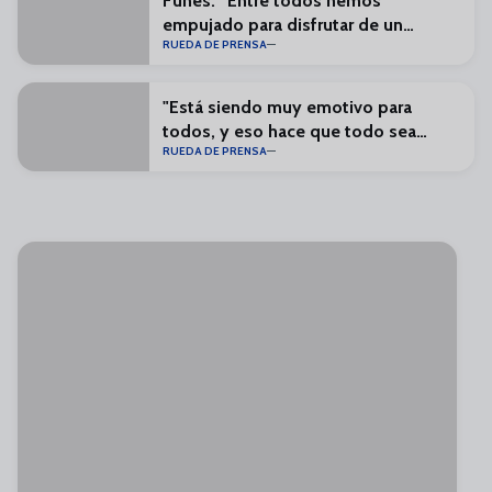
Funes: “Entre todos hemos
empujado para disfrutar de un
RUEDA DE PRENSA
Málaga en Primera”
"Está siendo muy emotivo para
todos, y eso hace que todo sea
RUEDA DE PRENSA
especial"