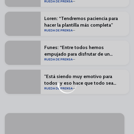
RUEDA DE PRENSA
Loren: “Tendremos paciencia para
hacer la plantilla más completa”
RUEDA DE PRENSA
Funes: “Entre todos hemos
empujado para disfrutar de un
RUEDA DE PRENSA
Málaga en Primera”
"Está siendo muy emotivo para
todos, y eso hace que todo sea
RUEDA DE PRENSA
especial"