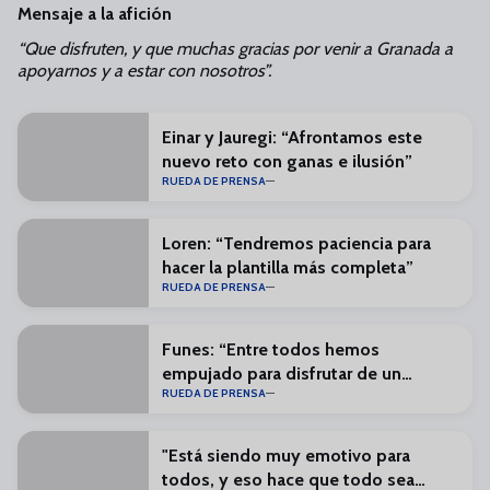
Mensaje a la afición
“Que disfruten, y que muchas gracias por venir a Granada a
apoyarnos y a estar con nosotros”.
Einar y Jauregi: “Afrontamos este
nuevo reto con ganas e ilusión”
RUEDA DE PRENSA
Loren: “Tendremos paciencia para
hacer la plantilla más completa”
RUEDA DE PRENSA
Funes: “Entre todos hemos
empujado para disfrutar de un
RUEDA DE PRENSA
Málaga en Primera”
"Está siendo muy emotivo para
todos, y eso hace que todo sea