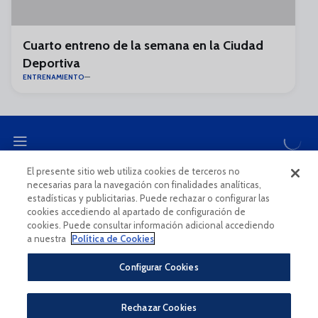
Cuarto entreno de la semana en la Ciudad
Deportiva
ENTRENAMIENTO
El presente sitio web utiliza cookies de terceros no
necesarias para la navegación con finalidades analíticas,
CANAL ÉTICO
estadísticas y publicitarias. Puede rechazar o configurar las
cookies accediendo al apartado de configuración de
cookies. Puede consultar información adicional accediendo
a nuestra
Política de Cookies
Configurar Cookies
Aviso Legal Y Condiciones De Uso
Política De Privacidad
Rechazar Cookies
Política De Cookies