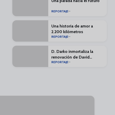
Una parada hacia el futuro
REPORTAJE
Una historia de amor a
2.200 kilómetros
REPORTAJE
D. Darko inmortaliza la
renovación de David
REPORTAJE
Larrubia con una obra de
arte