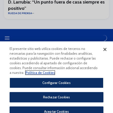
D. Larrubia: “Un punto fuera de casa siempre es
positivo”
RUEDA DE PRENSA
El presente sitio web utiliza cookies de terceros no
necesarias para la navegación con finalidades analíticas,
CANAL ÉTICO
estadísticas y publicitarias. Puede rechazar o configurar las
cookies accediendo al apartado de configuración de
cookies. Puede consultar información adicional accediendo
a nuestra
Política de Cookies
Configurar Cookies
Aviso Legal Y Condiciones De Uso
Política De Privacidad
Rechazar Cookies
Política De Cookies
CONDICIONES GENERALES PARA LA COMPRA DE ENTRADAS ONLINE
PÀGINA OFICIAL © MÁLAGA CF 2023
Aceptar Cookies