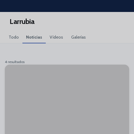
Skip to main content
Larrubia
Todo
Noticias
Vídeos
Galerías
4 resultados