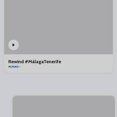
Rewind #MálagaTenerife
MCFANS