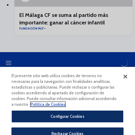
El Málaga CF se suma al partido más
importante: ganar al cáncer infantil
FUNDACIÓN MCF
El presente sitio web utiliza cookies de terceros no
necesarias para la navegación con finalidades analíticas,
CANAL ÉTICO
estadísticas y publicitarias. Puede rechazar o configurar las
cookies accediendo al apartado de configuración de
cookies. Puede consultar información adicional accediendo
a nuestra
Política de Cookies
Configurar Cookies
Aviso Legal Y Condiciones De Uso
Política De Privacidad
Rechazar Cookies