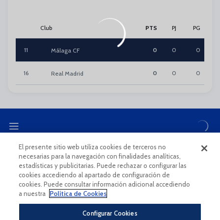
Club
PTS
PJ
PG
11
0
0
0
Málaga CF
16
0
0
0
Real Madrid
El presente sitio web utiliza cookies de terceros no
necesarias para la navegación con finalidades analíticas,
CANAL ÉTICO
estadísticas y publicitarias. Puede rechazar o configurar las
cookies accediendo al apartado de configuración de
cookies. Puede consultar información adicional accediendo
a nuestra
Política de Cookies
Configurar Cookies