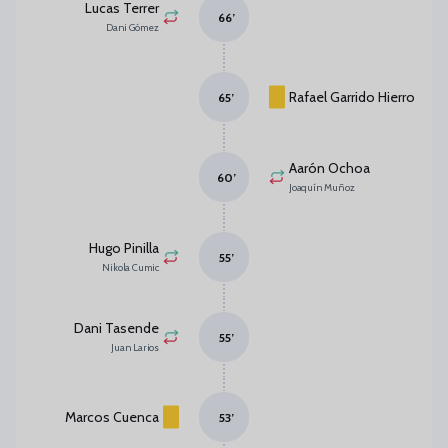
Lucas Terrer
66
’
Dani Gómez
Rafael Garrido Hierro
65
’
Aarón Ochoa
60
’
Joaquín Muñoz
Hugo Pinilla
55
’
Nikola Cumic
Dani Tasende
55
’
Juan Larios
Marcos Cuenca
53
’