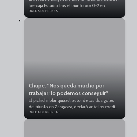
Ibercaja Estadio tras el triunfo por 0-2 en
RUEDA DE PRENSA
Zaragoza. “Certificar este playoff con el Málaga
es algo muy bonito y lo vamos a disfrutar”,
destacó.
Chupe: “Nos queda mucho por
trabajar; lo podemos conseguir”
El ‘pichichi’ blanquiazul, autor de los dos goles
del triunfo en Zaragoza, declaró ante los medios
RUEDA DE PRENSA
tras el partido que el equipo “está muy contento
y con la ilusión de jugar un playoff a Primera”.