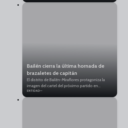
campeonato espectacular para depender de
nosotros”, ha expresado.
Bailén cierra la última hornada de
brazaletes de capitán
El distrito de Bailén-Miraflores protagoniza la
imagen del cartel del próximo partido en
ENTIDAD
Zaragoza, así como el brazalete que presente el
capitán malaguista diseñado por el artista José
Luis Puche.