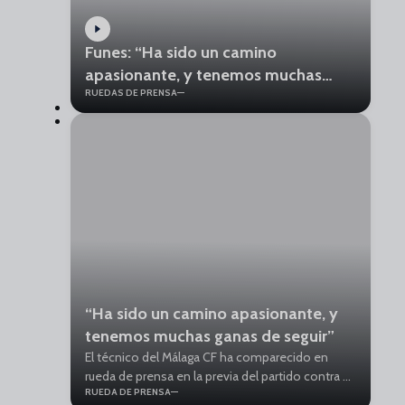
Funes: “Ha sido un camino
apasionante, y tenemos muchas
RUEDAS DE PRENSA
ganas de seguir”
“Ha sido un camino apasionante, y
tenemos muchas ganas de seguir”
El técnico del Málaga CF ha comparecido en
rueda de prensa en la previa del partido contra el
RUEDA DE PRENSA
Real Zaragoza. “Hemos hecho una recta final de