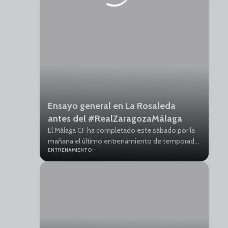
Ensayo general en La Rosaleda
antes del #RealZaragozaMálaga
El Málaga CF ha completado este sábado por la
mañana el último entrenamiento de temporada
ENTRENAMIENTO
regular, incidiendo en los ajustes específicos de
cara al partido de mañana domingo en el
Ibercaja Estadio (18:30 horas).