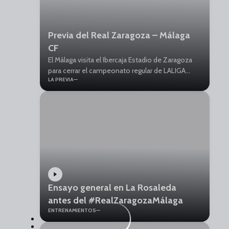
Previa del Real Zaragoza – Málaga
CF
El Málaga visita el Ibercaja Estadio de Zaragoza
para cerrar el campeonato regular de LALIGA
LA PREVIA
HYPERMOTION. 42ª jornada liguera, este
domingo 31 de mayo, a las 18:30 horas.
Ensayo general en La Rosaleda
antes del #RealZaragozaMálaga
ENTRENAMIENTOS