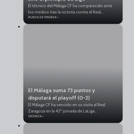
El técnico del Málaga CF ha comparecido ante
los medios tras la victoria contra el Real
RUEDA DE PRENSA
Zaragoza. “Han venido 1.500 personas; gracias a
la afición hemos tenido ese empujón que nos
ha traído hasta aquí”, ha expresado.
El Málaga suma 73 puntos y
disputará el playoff (0-2)
El Málaga CF ha vencido en su visita al Real
Zaragoza en la 42ª jornada de LaLiga
CRÓNICA
Hypermotion. Chupe, goleador malaguista por
partida doble.