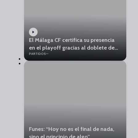
El Málaga CF certifica su presencia
en el playoff gracias al doblete de
PARTIDOS
Chupe
Funes: “Hoy no es el final de nada,
sino el principio de algo”