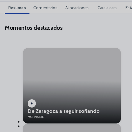
Resumen
Comentarios
Alineaciones
Cara a cara
Est
Momentos destacados
De Zaragoza a seguir soñando
MCF INSIDE