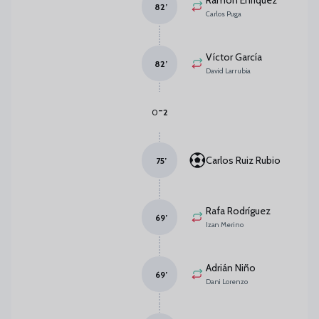
Ramón Enríquez
82
’
Carlos Puga
Víctor García
82
’
David Larrubia
-
0
2
Carlos Ruiz Rubio
75
’
Rafa Rodríguez
69
’
Izan Merino
Adrián Niño
69
’
Dani Lorenzo