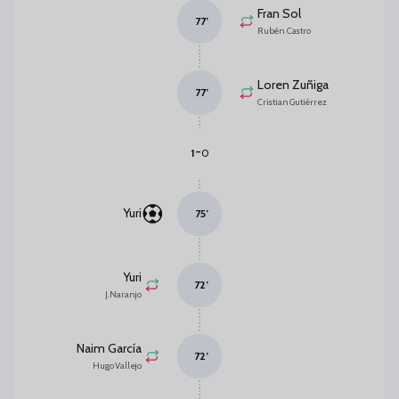
Fran Sol
77
’
Rubén Castro
Loren Zuñiga
77
’
Cristian Gutiérrez
-
1
0
Yuri
75
’
Yuri
72
’
J. Naranjo
Naim García
72
’
Hugo Vallejo