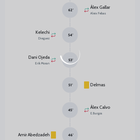
Álex Gallar
62
’
Aleix Febas
Kelechi
54
’
Dieguez
Dani Ojeda
53
’
Erik Moran
Delmas
51
’
Álex Calvo
45
’
E. Burgos
Amir Abedzadeh
46
’