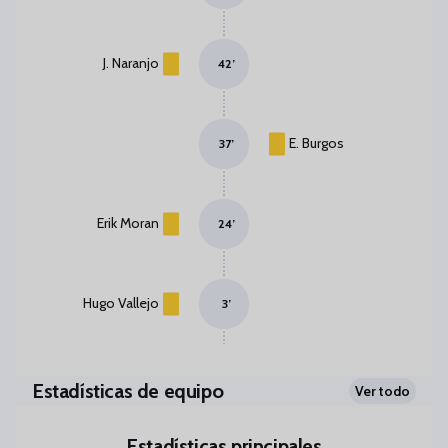
J. Naranjo
42
’
E. Burgos
37
’
Erik Moran
24
’
Hugo Vallejo
3
’
Estadísticas de equipo
Ver todo
Estadísticas principales