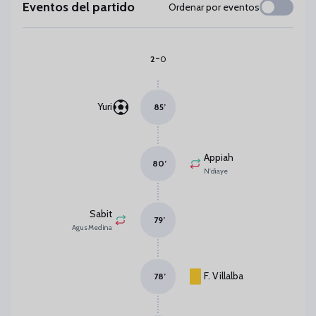
Eventos del partido
Ordenar por eventos
-
2
0
Yuri
85
’
Appiah
80
’
N'diaye
Sabit
79
’
Agus Medina
F. Villalba
78
’