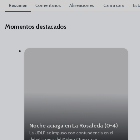
Resumen
Comentarios
Alineaciones
Cara a cara
Est
Momentos destacados
Noche aciaga en La Rosaleda (0-4)
La UDLP se impuso con contundencia en el
debut liguero del Málaga CF en casa