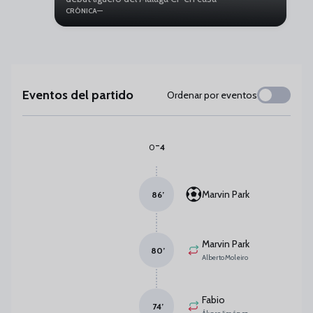
CRÓNICA
Eventos del partido
Ordenar por eventos
-
0
4
Marvin Park
86
’
Marvin Park
80
’
Alberto Moleiro
Fabio
74
’