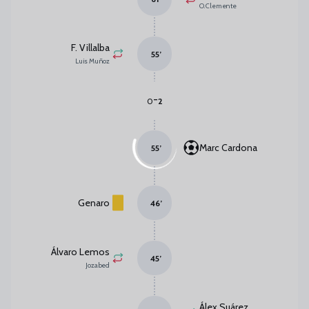
O. Clemente
F. Villalba
55
’
Luis Muñoz
-
0
2
Marc Cardona
55
’
Genaro
46
’
Álvaro Lemos
45
’
Jozabed
Álex Suárez