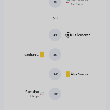
45
’
Álex Suárez
-
0
1
O. Clemente
43
’
Juanfran L.
36
’
Álex Suárez
24
’
Ramalho
10
’
E. Burgos