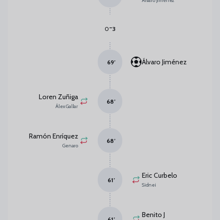
Álvaro Jiménez
-
0
3
Álvaro Jiménez
69
’
Loren Zuñiga
68
’
Álex Gallar
Ramón Enríquez
68
’
Genaro
Eric Curbelo
61
’
Sidnei
Benito J
61
’