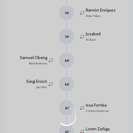
Ramón Enríquez
74
’
Aleix Febas
Jozabed
74
’
N'diaye
Samuel Obeng
66
’
Abel Bretones
Sergi Enrich
66
’
Javi Mier
Issa Fomba
61
’
Cristian Gutiérrez
Loren Zuñiga
61
’