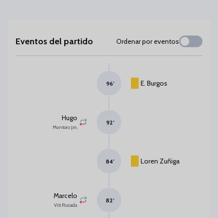
Eventos del partido
Ordenar por eventos
E. Burgos
96
’
Hugo
92
’
Montoro J.m.
Loren Zuñiga
84
’
Marcelo
82
’
Viti Rozada