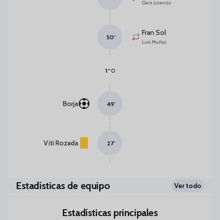
Dani Lorenzo
Fran Sol
50
’
Luis Muñoz
-
1
0
Borja
49
’
Viti Rozada
27
’
Estadísticas de equipo
Ver todo
Estadísticas principales