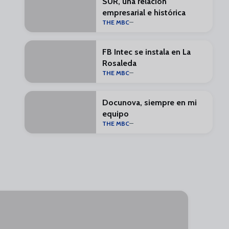
SUR, una relación
empresarial e histórica
THE MBC
FB Intec se instala en La
Rosaleda
THE MBC
Docunova, siempre en mi
equipo
THE MBC