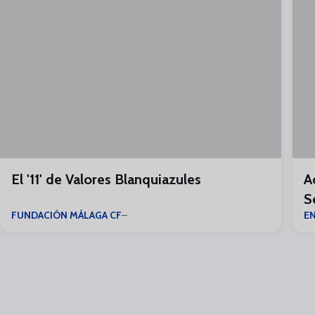
El '11' de Valores Blanquiazules
A
S
FUNDACIÓN MÁLAGA CF
E