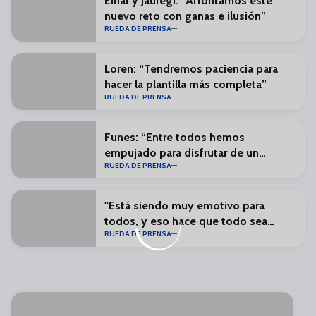
Einar y Jauregi: “Afrontamos este
nuevo reto con ganas e ilusión”
RUEDA DE PRENSA
Loren: “Tendremos paciencia para
hacer la plantilla más completa”
RUEDA DE PRENSA
Funes: “Entre todos hemos
empujado para disfrutar de un
RUEDA DE PRENSA
Málaga en Primera”
"Está siendo muy emotivo para
todos, y eso hace que todo sea
RUEDA DE PRENSA
especial"