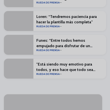
RUEDA DE PRENSA
Loren: “Tendremos paciencia para
hacer la plantilla más completa”
RUEDA DE PRENSA
Funes: “Entre todos hemos
empujado para disfrutar de un
RUEDA DE PRENSA
Málaga en Primera”
"Está siendo muy emotivo para
todos, y eso hace que todo sea
RUEDA DE PRENSA
especial"