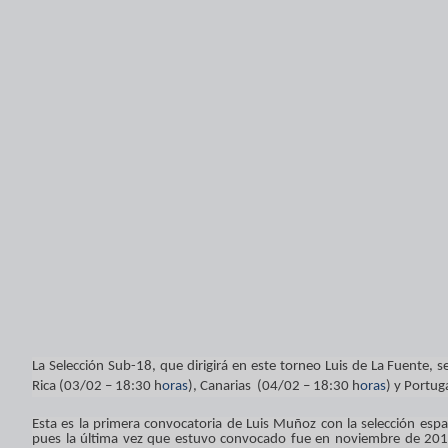
La Selección Sub-18, que dirigirá en este torneo Luis de La Fuente, s
Rica (03/02 – 18:30
h
oras
), Canarias (04/02 – 18:30
h
oras
) y Portug
Esta es la primera convocatoria de Luis Muñoz con la selección espa
pues la última vez que estuvo convocado fue en noviembre de 201