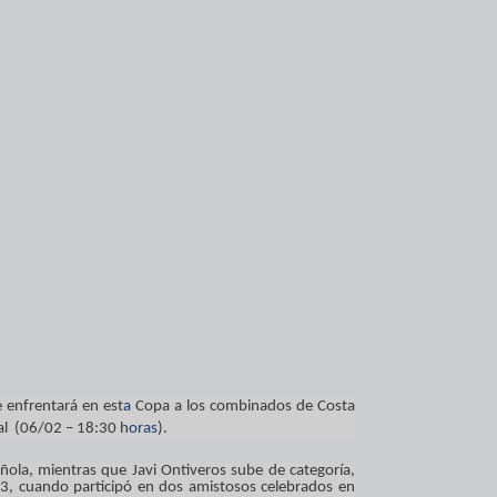
e enfrentará en est
a
Copa a los combinados de Costa
al (06/02 – 18:30
h
oras
).
ñola, mientras que Javi Ontiveros sube de categoría,
3, cuando participó en dos amistosos celebrados en