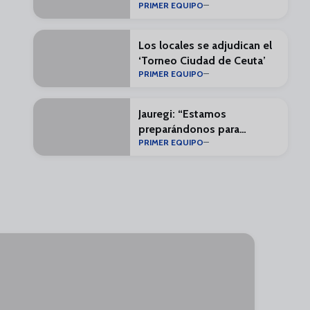
PRIMER EQUIPO
minutos”
Los locales se adjudican el
‘Torneo Ciudad de Ceuta’
PRIMER EQUIPO
Jauregi: “Estamos
preparándonos para
PRIMER EQUIPO
LALIGA, que es lo bonito”