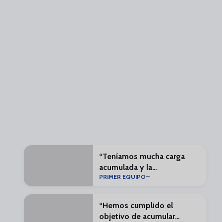
“Teníamos mucha carga
acumulada y la
PRIMER EQUIPO
pretemporada está para
eso”
“Hemos cumplido el
objetivo de acumular