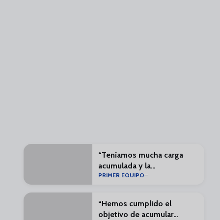
“Teníamos mucha carga
acumulada y la
PRIMER EQUIPO
pretemporada está para
eso”
“Hemos cumplido el
objetivo de acumular