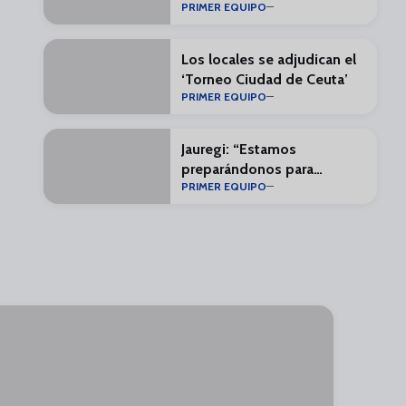
PRIMER EQUIPO
minutos”
Los locales se adjudican el
‘Torneo Ciudad de Ceuta’
PRIMER EQUIPO
Jauregi: “Estamos
preparándonos para
PRIMER EQUIPO
LALIGA, que es lo bonito”