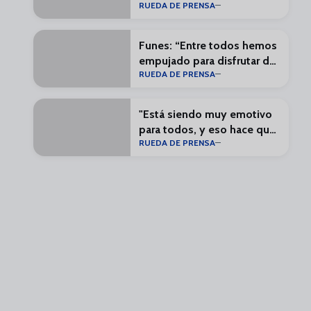
RUEDA DE PRENSA
plantilla más completa”
Funes: “Entre todos hemos
empujado para disfrutar de
RUEDA DE PRENSA
un Málaga en Primera”
"Está siendo muy emotivo
para todos, y eso hace que
RUEDA DE PRENSA
todo sea especial"