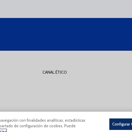
CANAL ÉTICO
nes De Uso
Política De Privacidad
Política De Cookies
CONDICIONES GENER
navegación con finalidades analíticas, estadísticas
Configurar
 apartado de configuración de cookies. Puede
kies