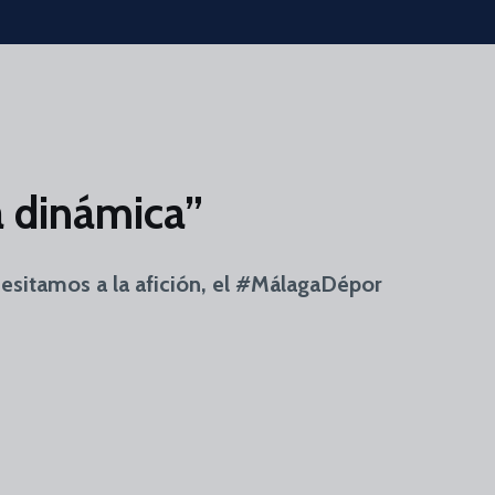
a dinámica”
esitamos a la afición, el #MálagaDépor