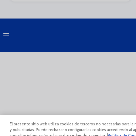
PÀGINA OFICIAL © MÁLAGA CF 2023
Aviso Legal Y Condicio
El presente sitio web utiliza cookies de terceros no necesarias para la 
y publicitarias. Puede rechazar o configurar las cookies accediendo al
consultar información adicional accediendo a nuestra
Política de Coo