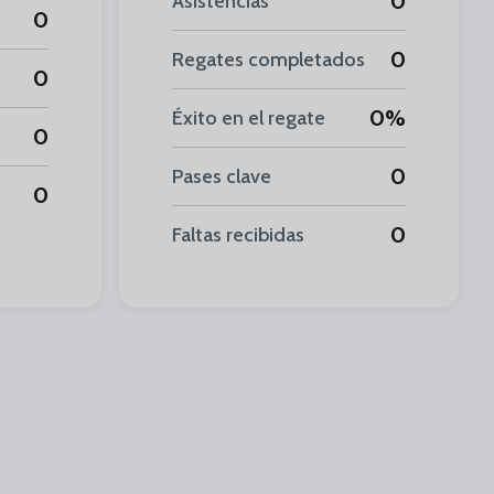
0
Asistencias
0
0
Regates completados
0
0%
Éxito en el regate
0
0
Pases clave
0
0
Faltas recibidas