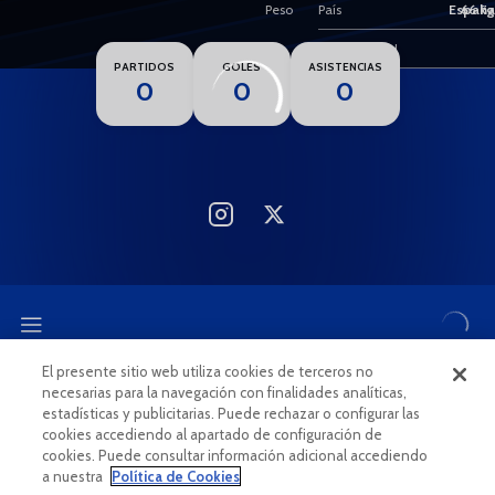
Peso
66 kg
País
España
Nacionalidad
PARTIDOS
GOLES
ASISTENCIAS
0
0
0
El presente sitio web utiliza cookies de terceros no
necesarias para la navegación con finalidades analíticas,
CANAL ÉTICO
estadísticas y publicitarias. Puede rechazar o configurar las
cookies accediendo al apartado de configuración de
cookies. Puede consultar información adicional accediendo
a nuestra
Política de Cookies