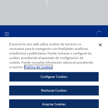
El presente sitio web utiliza cookies de terceros no
necesarias para la navegación con finalidades analíticas,
CANAL ÉTICO
estadísticas y publicitarias. Puede rechazar o configurar las
cookies accediendo al apartado de configuración de
cookies. Puede consultar información adicional accediendo
a nuestra
Política de Cookies
Configurar Cookies
Aviso Legal Y Condiciones De Uso
Política De Privacidad
Rechazar Cookies
Política De Cookies
CONDICIONES GENERALES PARA LA COMPRA DE ENTRADAS ONLINE
PÀGINA OFICIAL © MÁLAGA CF 2023
Aceptar Cookies