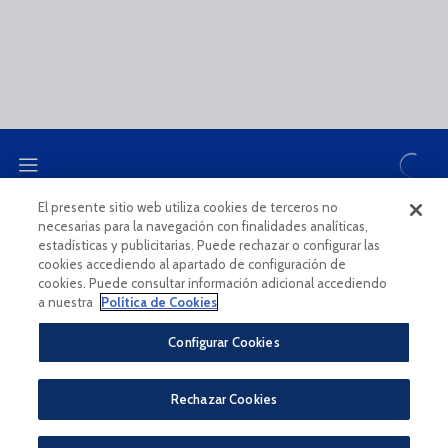
El presente sitio web utiliza cookies de terceros no
necesarias para la navegación con finalidades analíticas,
CANAL ÉTICO
estadísticas y publicitarias. Puede rechazar o configurar las
cookies accediendo al apartado de configuración de
cookies. Puede consultar información adicional accediendo
a nuestra
Política de Cookies
Configurar Cookies
Aviso Legal Y Condiciones De Uso
Política De Privacidad
Rechazar Cookies
Política De Cookies
CONDICIONES GENERALES PARA LA COMPRA DE ENTRADAS ONLINE