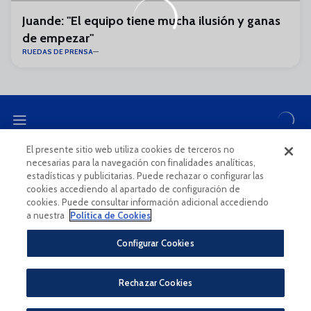
Juande: "El equipo tiene mucha ilusión y ganas
de empezar"
RUEDAS DE PRENSA
El presente sitio web utiliza cookies de terceros no
necesarias para la navegación con finalidades analíticas,
CANAL ÉTICO
estadísticas y publicitarias. Puede rechazar o configurar las
cookies accediendo al apartado de configuración de
cookies. Puede consultar información adicional accediendo
a nuestra
Política de Cookies
Configurar Cookies
Aviso Legal Y Condiciones De Uso
Política De Privacidad
Rechazar Cookies
Política De Cookies
CONDICIONES GENERALES PARA LA COMPRA DE ENTRADAS ONLINE