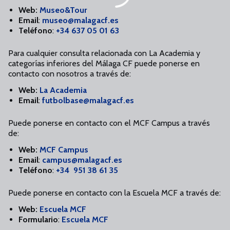
Web:
Museo&Tour
Email
:
museo
@malagacf.es
Teléfono
:
+34 637 05 01 63
Para cualquier consulta relacionada con La Academia y
categorías inferiores del Málaga CF puede ponerse en
contacto con nosotros a través de:
Web:
La Academia
Email
:
futbolbase@malagacf.es
Puede ponerse en contacto con el MCF Campus a través
de:
Web:
MCF Campus
Email
:
campus@malagacf.es
Teléfono
:
+34 951 38 61 35
Puede ponerse en contacto con la Escuela MCF a través de:
Web:
Escuela MCF
Formulario
:
Escuela MCF