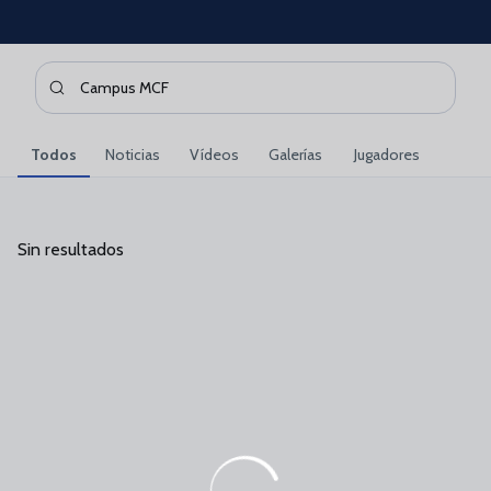
Skip to main content
Buscar contenidos - Campus%20MCF
Introduce tu búsqueda, espera unos instantes y te mostrare
Todos
Noticias
Vídeos
Galerías
Jugadores
Sin resultados
Sin resultados