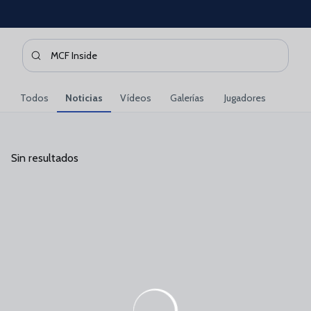
Skip to main content
Buscar contenidos - MCF%20Inside
Introduce tu búsqueda, espera unos instantes y te mostrare
Todos
Noticias
Vídeos
Galerías
Jugadores
Sin resultados
Sin resultados