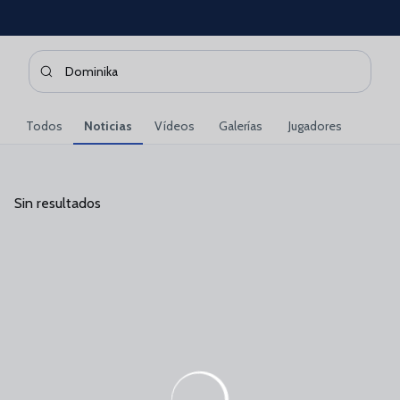
Skip to main content
Buscar contenidos - Dominika
Introduce tu búsqueda, espera unos instantes y te mostrare
Todos
Noticias
Vídeos
Galerías
Jugadores
Sin resultados
Sin resultados