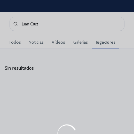
Skip to main content
Buscar contenidos - Juan%20Cruz
Introduce tu búsqueda, espera unos instantes y te mostrare
Todos
Noticias
Vídeos
Galerías
Jugadores
Sin resultados
Sin resultados