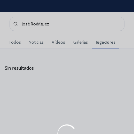
Skip to main content
Buscar contenidos - Jos%C3%A9%20Rodr%C3%ADguez
Introduce tu búsqueda, espera unos instantes y te mostrare
Todos
Noticias
Vídeos
Galerías
Jugadores
Sin resultados
Sin resultados