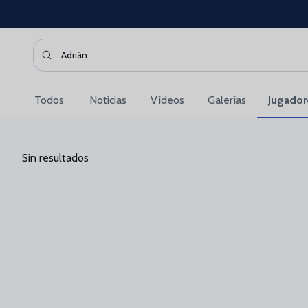
Skip to main content
Buscar contenidos - Adri%C3%A1n
Introduce tu búsqueda, espera unos instantes y te mostra
Todos
Noticias
Vídeos
Galerías
Jugador
Sin resultados
Sin resultados