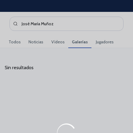
Skip to main content
Buscar contenidos - Jos%C3%A9%20Mar%C3%ADa%20Mu%
Introduce tu búsqueda, espera unos instantes y te mostrare
Todos
Noticias
Vídeos
Galerías
Jugadores
Sin resultados
Sin resultados