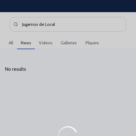
Skip to main content
Search content - Jugamos%20de%20Local
Enter your search, wait a few moments, and we'll show you 
All
News
Videos
Galleries
Players
No results
No results