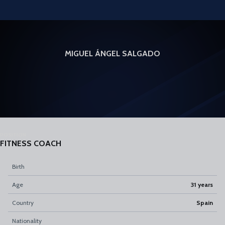
Skip to main content
MIGUEL ÁNGEL SALGADO
POSITION
FITNESS COACH
Birth
Age
31 years
Country
Spain
Nationality