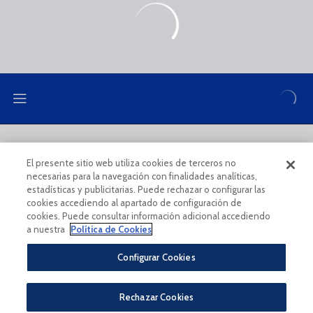
LEGAL NOTE
PRIVACY POLICY
El presente sitio web utiliza cookies de terceros no
necesarias para la navegación con finalidades analíticas,
COOKIES POLICY
LEGAL CONDITIONS
estadísticas y publicitarias. Puede rechazar o configurar las
cookies accediendo al apartado de configuración de
cookies. Puede consultar información adicional accediendo
a nuestra
Política de Cookies
Configurar Cookies
Legal Notice And Conditions Of Use
Privacy Policy
Rechazar Cookies
Política De Cookies