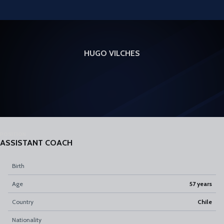
Skip to main content
HUGO VILCHES
POSITION
ASSISTANT COACH
Birth
Age
57 years
Country
Chile
Nationality