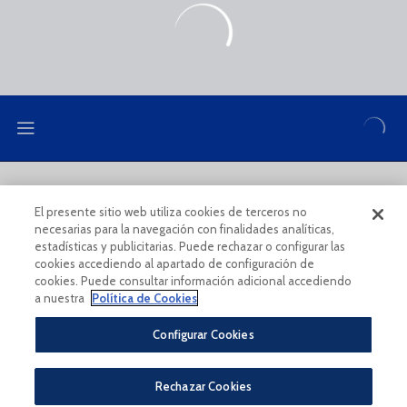
LEGAL NOTE
PRIVACY POLICY
El presente sitio web utiliza cookies de terceros no
necesarias para la navegación con finalidades analíticas,
COOKIES POLICY
LEGAL CONDITIONS
estadísticas y publicitarias. Puede rechazar o configurar las
cookies accediendo al apartado de configuración de
cookies. Puede consultar información adicional accediendo
a nuestra
Política de Cookies
Configurar Cookies
Legal Notice And Conditions Of Use
Privacy Policy
Rechazar Cookies
Política De Cookies