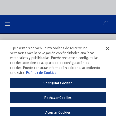
LEGAL NOTE
PRIVACY POLICY
El presente sitio web utiliza cookies de terceros no
necesarias para la navegación con finalidades analíticas,
COOKIES POLICY
LEGAL CONDITIONS
estadísticas y publicitarias. Puede rechazar o configurar las
cookies accediendo al apartado de configuración de
cookies. Puede consultar información adicional accediendo
a nuestra
Política de Cookies
Configurar Cookies
Legal Notice And Conditions Of Use
Privacy Policy
Rechazar Cookies
Política De Cookies
CONDICIONES GENERALES PARA LA COMPRA DE ENTRADAS ONLINE
PÀGINA OFICIAL © MÁLAGA CF 2023
Aceptar Cookies